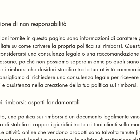
ione di non responsabilità
ioni fornite in questa pagina sono informazioni di carattere
liate su come scrivere la propria politica sui rimborsi. Quest
considerarsi una consulenza legale o una raccomandazione 
essarie, poiché non possiamo sapere in anticipo quali siano 
er i rimborsi che desideri stabilire tra la tua attività commercia
i consigliamo di richiedere una consulenza legale per ricevere
i e assistenza nella creazione della tua politica sui rimborsi.
ui rimborsi: aspetti fondamentali
to, una politica sui rimborsi è un documento legalmente vinc
 di stabilire i rapporti giuridici tra te e i tuoi clienti sulla mo
Le attività online che vendono prodotti sono talvolta tenute (i
regolamenti locali) a presentare la politica di restituzione dei