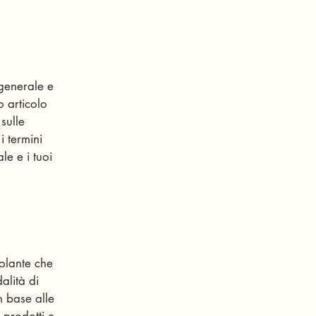
 generale e
o articolo
sulle
i termini
le e i tuoi
olante che
dalità di
n base alle
 prodotti e