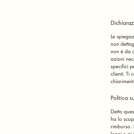
Dichiaraz
Le spiegaz
non dettag
non è da 
azioni nec
specifici p
clienti. T
chiariment
Politica s
Detto ques
ha lo scopo
rimborso. 
leggi e ai 