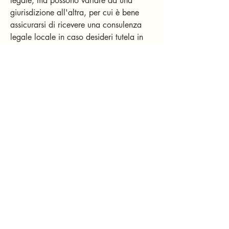
legale, ma possono variare da una
giurisdizione all'altra, per cui è bene
assicurarsi di ricevere una consulenza
legale locale in caso desideri tutela in
questo senso.
Cosa includere nei T&C
In generale, i T&C trattano spesso questo
tipo di questioni: chi è autorizzato a
utilizzare il sito web; i possibili metodi di
pagamento; una dichiarazione che
afferma che il proprietario del sito web
può modificare la sua offerta in futuro, i
tipi di garanzie che il proprietario del
sito web fornisce ai suoi clienti, un
eventuale riferimento a questioni di
proprietà intellettuale o copyright, il
diritto del proprietario del sito web di
sospendere o cancellare l'account di un