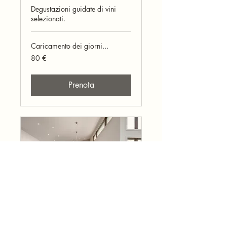
Degustazioni guidate di vini
selezionati.
Caricamento dei giorni...
80
80 €
euro
Prenota
Corso di Cucina