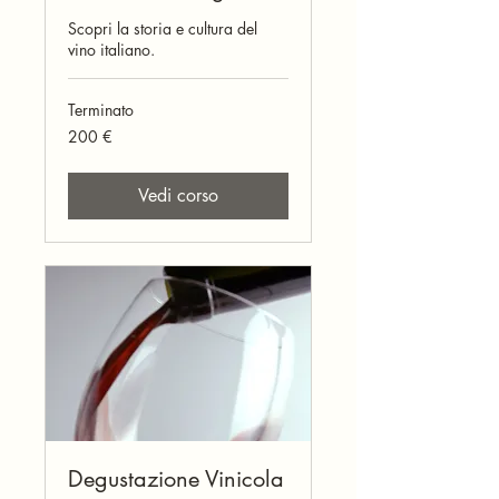
Scopri la storia e cultura del
vino italiano.
Terminato
200
200 €
euro
Vedi corso
Degustazione Vinicola