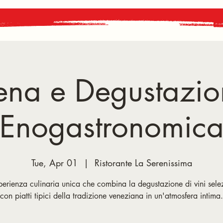
ena e Degustazio
Enogastronomic
Tue, Apr 01
  |  
Ristorante La Serenissima
erienza culinaria unica che combina la degustazione di vini sele
con piatti tipici della tradizione veneziana in un'atmosfera intima.