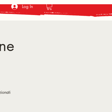
Log In
ne
a
zionati