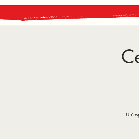
C
Un'esp