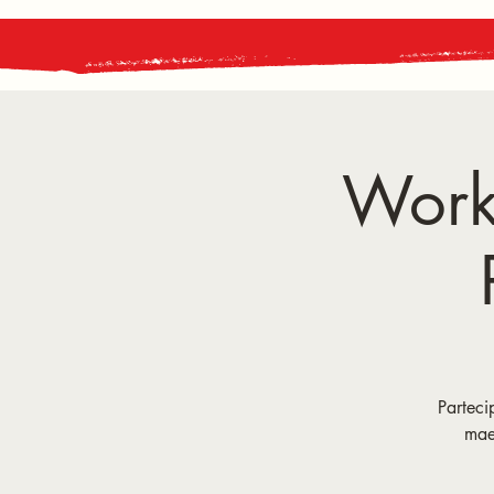
Work
Parteci
maes