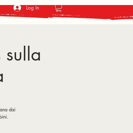
Log In
sulla
a
tana dai
bini.