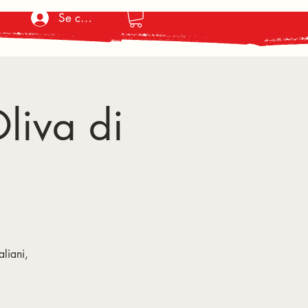
Se connecter
liva di
aliani,