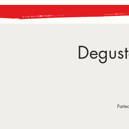
Degust
Partec