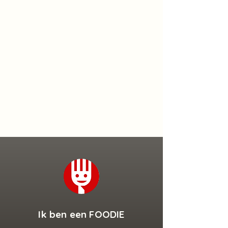
WELKOM
WELKOM
Ik ben een FOODIE