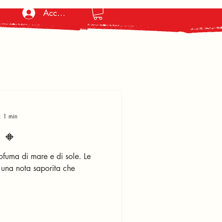
Accedi
: 1 min
 🔸
ofuma di mare e di sole. Le
 una nota saporita che