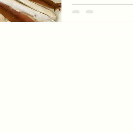
oodie Italian Association | Square Marguerite, 10 / B3 | 1000 Bruxelles