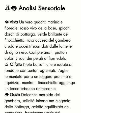
👃👅 Analisi Sensoriale
👁️ Vista
 Un vero quadro marino e 
floreale: rosso vivo della base, spicchi 
dorati di bottarga, verde brillante del 
finocchietto, rosa acceso del gambero 
crudo e accenti scuri dati dalle lamelle 
di aglio nero. Completano il piatto i 
colori vivaci dei petali di fiori eduli.
👃 Olfatto
 Note balsamiche e iodate si 
fondono con sentori agrumati. L’aglio 
fermentato porta un leggero profumo di 
liquirizia, mentre il finocchietto aggiunge 
un tocco erbaceo rinfrescante.
👅 Gusto
 Dolcezza morbida del 
gambero, salinità intensa ma elegante 
della bottarga, acidità equilibrata del 
pomodoro, freschezza verde del 