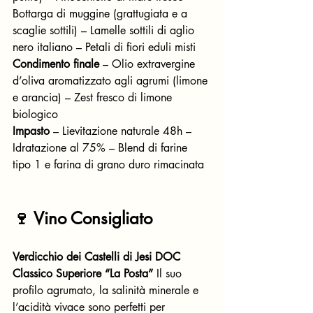
Bottarga di muggine (grattugiata e a 
scaglie sottili) – Lamelle sottili di aglio 
nero italiano – Petali di fiori eduli misti
Condimento finale
 – Olio extravergine 
d’oliva aromatizzato agli agrumi (limone 
e arancia) – Zest fresco di limone 
biologico
Impasto
 – Lievitazione naturale 48h – 
Idratazione al 75% – Blend di farine 
tipo 1 e farina di grano duro rimacinata
🍷 Vino Consigliato
Verdicchio dei Castelli di Jesi DOC 
Classico Superiore “La Posta”
 Il suo 
profilo agrumato, la salinità minerale e 
l’acidità vivace sono perfetti per 