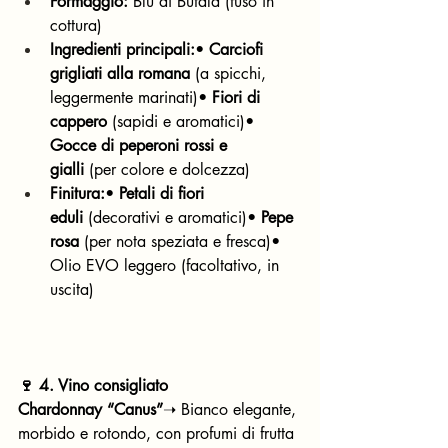
Formaggio:
 Blu di Bufala (fuso in 
cottura)
Ingredienti principali:
• 
Carciofi 
grigliati alla romana
 (a spicchi, 
leggermente marinati)• 
Fiori di 
cappero
 (sapidi e aromatici)• 
Gocce di peperoni rossi e 
gialli
 (per colore e dolcezza)
Finitura:
• 
Petali di fiori 
eduli
 (decorativi e aromatici)• 
Pepe 
rosa
 (per nota speziata e fresca)• 
Olio EVO leggero (facoltativo, in 
uscita)
🍷 4. Vino consigliato
Chardonnay “Canus”
➝ Bianco elegante, 
morbido e rotondo, con profumi di frutta 