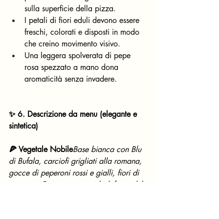
sulla superficie della pizza.
I petali di fiori eduli devono essere 
freschi, colorati e disposti in modo 
che creino movimento visivo.
Una leggera spolverata di pepe 
rosa spezzato a mano dona 
aromaticità senza invadere.
✨ 6. Descrizione da menu (elegante e 
sintetica)
🍕 Vegetale Nobile
Base bianca con Blu 
di Bufala, carciofi grigliati alla romana, 
gocce di peperoni rossi e gialli, fiori di 
cappero. Finitura con petali di fiori eduli 
e pepe rosa. L’estate in una fetta, con 
eleganza e carattere.